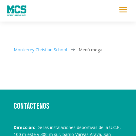
a
Monterrey Christian School
Menú mega
$
Contáctenos
Dirección:
De las instalaciones deportivas de la U.C.R,
100 m este y 300 m sur, barrio Vargas Araya, San