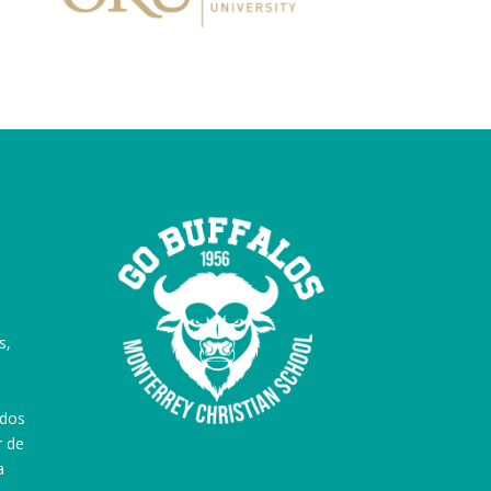
s,
ados
r de
a