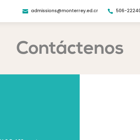
admissions@monterrey.ed.cr
506-2224


Contáctenos
.