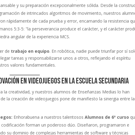
cansable y su preparación excepcionalmente sólida. Desde la constru
ogramación de intrincados algoritmos de movimiento, nuestros alumn
ron rápidamente de cada prueba y error, encarnando la resistencia q
anos 5:3-5: "la perseverancia produce el carácter, y el carácter pro
piedra angular de la experiencia MCS.
der de
trabajo en equipo
. En robótica, nadie puede triunfar por sí sol
gar tareas y responsabilizarse unos a otros, reflejando el espíritu
tros valores fundamentales.
novación en videojuegos en la escuela secundaria
para la creatividad, y nuestros alumnos de Enseñanzas Medias lo han
e la creación de videojuegos pone de manifiesto la sinergia entre la
uegos:
Enhorabuena a nuestros talentosos
Alumnos de 6º curso
qu
la codificación forman un poderoso dúo. Diseñaron, programaron e
do su dominio de complejas herramientas de software y técnicas