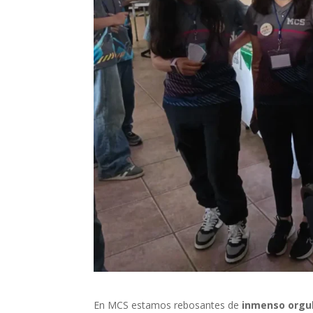
En MCS estamos rebosantes de
inmenso orgul