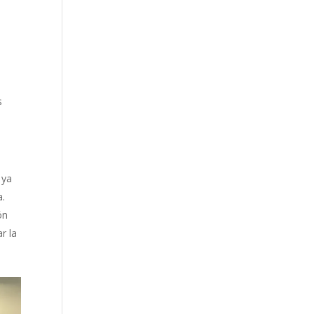
s
 ya
a.
ón
r la