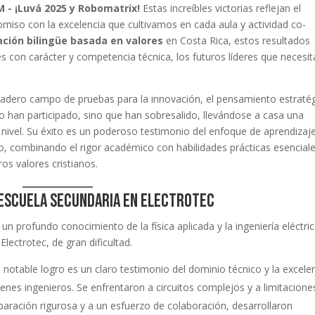
 - ¡Luvá 2025 y Robomatrix!
Estas increíbles victorias reflejan el
omiso con la excelencia que cultivamos en cada aula y actividad co-
ción bilingüe basada en valores
en Costa Rica, estos resultados
con carácter y competencia técnica, los futuros líderes que necesit
dadero campo de pruebas para la innovación, el pensamiento estraté
o han participado, sino que han sobresalido, llevándose a casa una
 nivel. Su éxito es un poderoso testimonio del enfoque de aprendizaj
o, combinando el rigor académico con habilidades prácticas esenciale
os valores cristianos.
a escuela secundaria en Electrotec
n profundo conocimiento de la física aplicada y la ingeniería eléctric
lectrotec, de gran dificultad.
 notable logro es un claro testimonio del dominio técnico y la excele
enes ingenieros. Se enfrentaron a circuitos complejos y a limitacione
paración rigurosa y a un esfuerzo de colaboración, desarrollaron