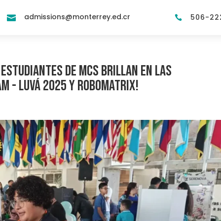
admissions@monterrey.ed.cr
506-22


 estudiantes de MCS brillan en las
M - Luvá 2025 y Robomatrix!