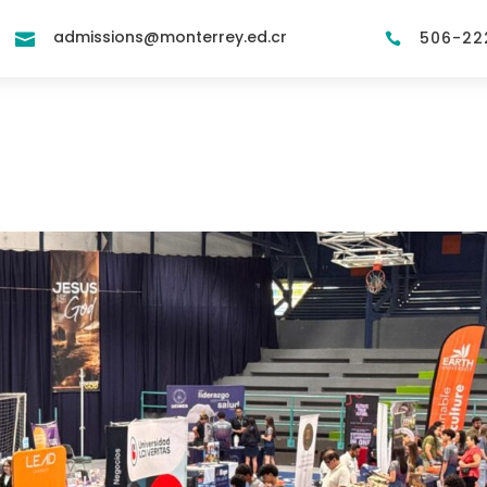
admissions@monterrey.ed.cr
506-22

