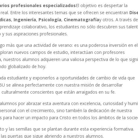
arios profesionales especializados
El objetivo es despertar la
o real. Entre los interesantes temas que se ofrecen se encuentran
Dis
dicas
,
Ingeniería
,
Psicología
,
Cinematografía
y otros. A través d
 aprendizaje colaborativo, los estudiantes no sólo descubren sus talen
 y sus aspiraciones profesionales.
o más que una actividad de verano: es una poderosa inversión en el
xploran nuevos campos de estudio, interactúan con profesores
ia, nuestros alumnos adquieren una valiosa perspectiva de lo que signi
ndo globalizado de hoy.
ada estudiante y exponerlos a oportunidades de cambio de vida que
BU se alinea perfectamente con nuestra misión de desarrollar
es culturalmente conscientes que están arraigados en su fe.
alumnos por abrazar esta aventura con excelencia, curiosidad y humi
personal con el crecimiento, sino también la dedicación de nuestra
tos para hacer un impacto para Cristo en todos los ámbitos de la socie
o y las semillas que se plantan durante esta experiencia formativa.
 las puertas que sigue abriendo a nuestros alumnos.