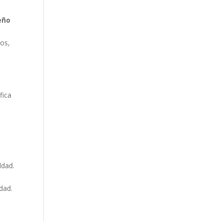
eño
e
tos,
fica
ldad.
dad.