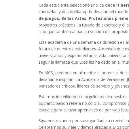
Cada estudiante seleccionó uno de
doce itiner
curiosidad y desarrollar aptitudes para el mund
de juegos
,
Bellas Artes
,
Profesiones premé
proyectos prácticos, la tutoría de expertos y el
sino que también afinan su sentido del propósito
Esta academia de una semana de duración es alg
futuro de nuestros estudiantes. A medida que e
universitarios y experimentan la vida universitar
seguir la llamada que Dios les ha dado en el mu
En MCS, creemos en alimentar el potencial de c
desafían e inspiran. La Academia de Verano en J
pensadores críticos, líderes de servicio y jóven
Estamos increíblemente orgullosos de nuestros 
Su participación refleja no sólo su compromiso 
escuela para cultivar aprendices de por vida lis
Sigamos rezando por su seguridad, su crecimient
Celebramos su viaje y damos gracias a Dios por