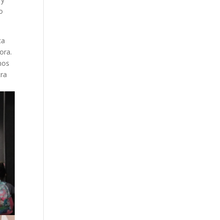
o
ca
ora.
nos
tra