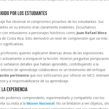
rigido por los estudiantes
iaje fue observar el compromiso proactivo de los estudiantes. Sus
evantes en su entorno eran claramente evidentes. Escuchamos
ían con entusiasmo a personajes históricos como
Juan Rafael Mora
oria de Costa Rica. Esto demostró un nivel de comprensión que va más 
 significativas.
profesores quienes explicaron diversas áreas de las exposiciones.
activamente a enriquecer la lección. Hicieron preguntas perspicaces
o señalaron detalles que habían aprendido, contribuyendo a la
entorno de aprendizaje colaborativo es un testimonio del enfoque
ación pertinente
que nos esforzamos por ofrecer en MCS. Anima
se y a responsabilizarse de su aprendizaje.
 la experiencia
ndo podemos comprenderlo, experimentarlo y compartirlo con los
te su visita a la
Museo Nacional
. No se limitaron a ver objetos, si
caciones y compartieron sus nuevos conocimientos con sus compañeros