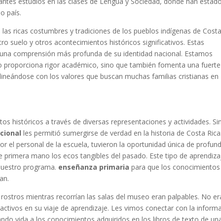
cinantes estudios en las clases de Lengua y Sociedad, donde han estad
o país.
as ricas costumbres y tradiciones de los pueblos indígenas de Cost
stro suelo y otros acontecimientos históricos significativos. Estas
a una comprensión más profunda de su identidad nacional. Estamos
o proporciona rigor académico, sino que también fomenta una fuerte
lineándose con los valores que buscan muchas familias cristianas en
s históricos a través de diversas representaciones y actividades. Si
cional
les permitió sumergirse de verdad en la historia de Costa Rica
el personal de la escuela, tuvieron la oportunidad única de profund
e primera mano los ecos tangibles del pasado. Este tipo de aprendiza
 nuestro programa.
enseñanza primaria
para que los conocimientos
an.
 rostros mientras recorrían las salas del museo eran palpables. No e
activos en su viaje de aprendizaje. Les vimos conectar con la inform
ando vida a los conocimientos adquiridos en los libros de texto de un