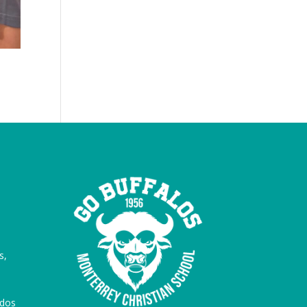
s,
ados