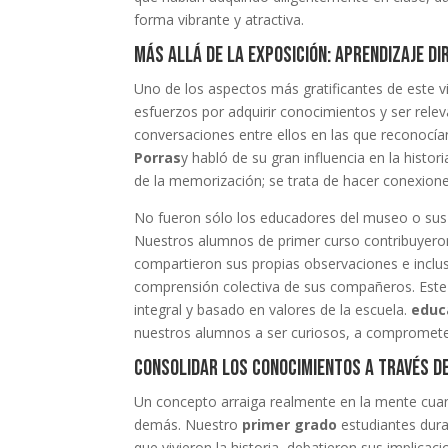
forma vibrante y atractiva.
Más allá de la exposición: Aprendizaje di
Uno de los aspectos más gratificantes de este v
esfuerzos por adquirir conocimientos y ser rel
conversaciones entre ellos en las que reconoc
Porras
y habló de su gran influencia en la hist
de la memorización; se trata de hacer conexiones
No fueron sólo los educadores del museo o sus 
Nuestros alumnos de primer curso contribuyeron 
compartieron sus propias observaciones e inclus
comprensión colectiva de sus compañeros. Este 
integral y basado en valores de la escuela.
educ
nuestros alumnos a ser curiosos, a comprometer
Consolidar los conocimientos a través de
Un concepto arraiga realmente en la mente cua
demás. Nuestro
primer grado
estudiantes duran
que vivieron la historia, debatieron sus impli