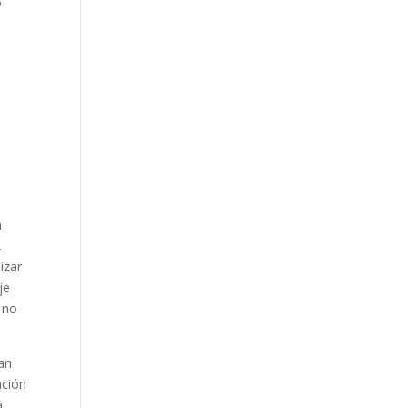
o
a
n
.
izar
je
 no
ran
ación
a