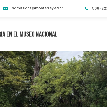
admissions@monterrey.ed.cr
506-22


ia en el Museo Nacional