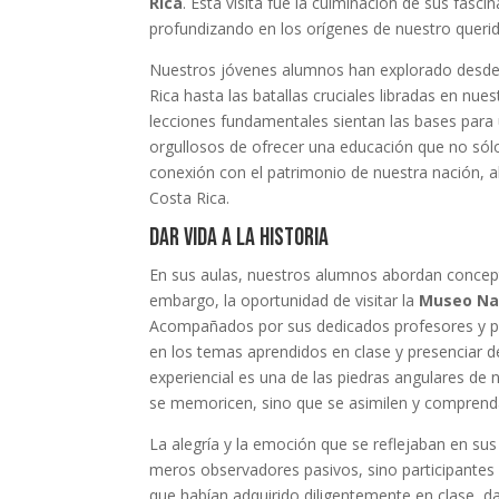
Rica
. Esta visita fue la culminación de sus fas
profundizando en los orígenes de nuestro querid
Nuestros jóvenes alumnos han explorado desde l
Rica hasta las batallas cruciales libradas en nue
lecciones fundamentales sientan las bases par
orgullosos de ofrecer una educación que no sól
conexión con el patrimonio de nuestra nación, a
Costa Rica.
Dar vida a la historia
En sus aulas, nuestros alumnos abordan concepto
embargo, la oportunidad de visitar la
Museo Na
Acompañados por sus dedicados profesores y por 
en los temas aprendidos en clase y presenciar d
experiencial es una de las piedras angulares de
se memoricen, sino que se asimilen y comprend
La alegría y la emoción que se reflejaban en sus
meros observadores pasivos, sino participantes 
que habían adquirido diligentemente en clase, d